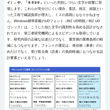
イ）」や、「８６
S
９」
といった判別しづらい文字が頻繁に登
場します。これらが見分けにくい場合、査読、校正、組版とい
った工程で確認負荷が増大し、ミスの原因にもなりかねませ
ん。
Windows
標準搭載の
UD
フォント（
BIZ UD
明朝／
BIZ UD
ゴシック）は、こうした似た文字の識別性を高める設計がなさ
れており、第三者研究機関によるエビデンスも取得していま
す。研究内容の正確な伝達だけでなく、運営側の業務負荷の軽
減にもつながります。フォントの選定は、発信側（著者）のた
めだけでなく、受け取る側（読者）の負担軽減にもつながる設
計要素といえるでしょう。