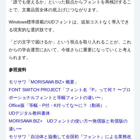
「誰でも使えるか」といった観点からフォントを再検討するこ
とで、文書品質全体の底上げにつながります。
Windows標準搭載の
UD
フォントは、追加コストなく導入でき
る現実的な選択肢です。
「どの文字で届けるか」という視点を取り入れることが、これ
からの学会運営において、今後さらに重要になっていくと考え
られます。
参照資料
モリサワ「MORISAWA BIZ+ 概要」
FONT SWITCH PROJECT「フォント名『P』って何？ 〜プロ
ポーショナルフォントと等幅フォントの違い〜」
Office版「等幅・P付・K付ってな〜に？（動画）
」
UDデジタル教科書体
MORISAWA BIZ+ UDフォントの使い方〜無償版と有償版の
違い〜
モリサワ「自治体と協働して全国初『フォント』による業務改