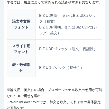
学会では、用途によって求められる読みやすさも異なります。
BIZ UD明朝、またはBIZ UDゴシッ
論文本文用
ク（和文）
フォント
BIZ UDP明朝、またはBIZ UDPゴシ
ック（英文）
スライド用
BIZ UDPゴシック（短文・視認性）
フォント
表・数値部
BIZ UDゴシック（整列性）
分
※論文用（英文）の場合、プロポーショナル欧文の使用が可能
な
BIZ UDP
明朝を選出
※
Word
や
PowerPoint
では、和文と欧文、それぞれの書体指定
が可能です。