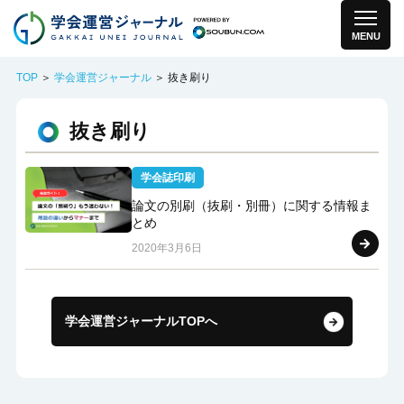
MENU
TOP
＞
学会運営ジャーナル
＞ 抜き刷り
抜き刷り
学会誌印刷
論文の別刷（抜刷・別冊）に関する情報ま
とめ
2020年3月6日
学会運営ジャーナルTOPへ