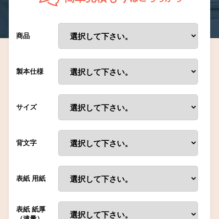
商品
製本仕様
サイズ
背文字
表紙 用紙
表紙 紙厚
（連量）