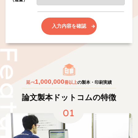
表紙 カラー
本文 用紙
本文 紙厚
（連量）
1,000,000
延べ
冊以上
の製本・印刷実績
本文 カラー
論文製本ドットコムの特徴
総ページ数
部数