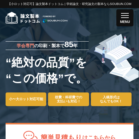
【小ロット対応可】論文製本ドットコム | 学術論文・研究論文の製本ならSOUBUN.COM
MENU
85
学会専門
の印刷・製本で
年
“絶対の品質”を
“この価格”で。
校費・科研費での
入稿形式は
小〜大ロット対応可能
支払いも対応！
なんでもOK！
簡単見積もり
はこちらから