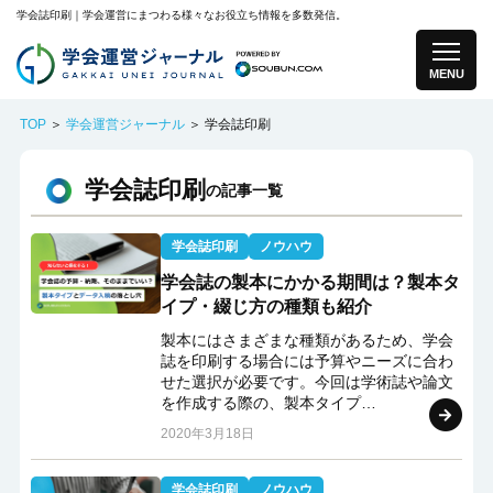
学会誌印刷｜学会運営にまつわる様々なお役立ち情報を多数発信。
MENU
TOP
＞
学会運営ジャーナル
＞ 学会誌印刷
学会誌印刷
の記事一覧
学会誌印刷
ノウハウ
学会誌の製本にかかる期間は？製本タ
イプ・綴じ方の種類も紹介
製本にはさまざまな種類があるため、学会
誌を印刷する場合には予算やニーズに合わ
せた選択が必要です。今回は学術誌や論文
を作成する際の、製本タイプ…
2020年3月18日
学会誌印刷
ノウハウ