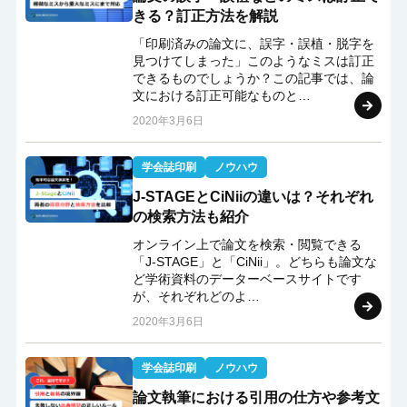
きる？訂正方法を解説
「印刷済みの論文に、誤字・誤植・脱字を
見つけてしまった」このようなミスは訂正
できるものでしょうか？この記事では、論
文における訂正可能なものと…
2020年3月6日
学会誌印刷
ノウハウ
J-STAGEとCiNiiの違いは？それぞれ
の検索方法も紹介
オンライン上で論文を検索・閲覧できる
「J-STAGE」と「CiNii」。どちらも論文な
ど学術資料のデーターベースサイトです
が、それぞれどのよ…
2020年3月6日
学会誌印刷
ノウハウ
論文執筆における引用の仕方や参考文