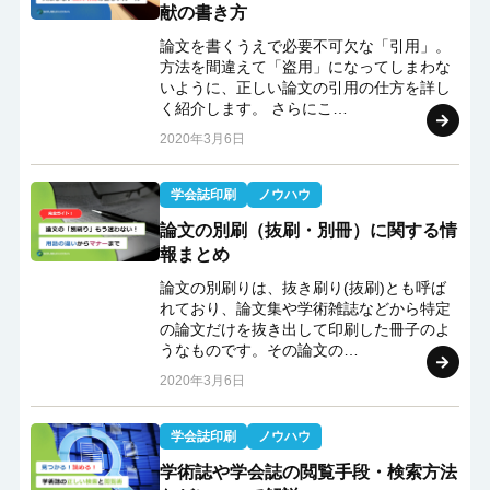
献の書き方
論文を書くうえで必要不可欠な「引用」。
方法を間違えて「盗用」になってしまわな
いように、正しい論文の引用の仕方を詳し
く紹介します。 さらにこ…
2020年3月6日
学会誌印刷
ノウハウ
論文の別刷（抜刷・別冊）に関する情
報まとめ
論文の別刷りは、抜き刷り(抜刷)とも呼ば
れており、論文集や学術雑誌などから特定
の論文だけを抜き出して印刷した冊子のよ
うなものです。その論文の…
2020年3月6日
学会誌印刷
ノウハウ
学術誌や学会誌の閲覧手段・検索方法