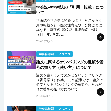
学会誌や学術誌の「引用・転載」につ
いて
学術誌や学会誌に的をしぼり、そこから引
用や転載を行う際の注意点や、分野ごとに
異なる「著者名. 論文名. 掲載誌名, 出版
（刊）年, 巻数, …
2020年3月6日
学会誌印刷
ノウハウ
論文に関するナンバリングの種類や番
号の振り方（使い方）について
論文を書くうえで欠かせないナンバリング
（番号振り）作業。 この記事では、論文で
必要となるナンバリングの種類や、それぞ
れの番号の振り方について…
2020年3月6日
学会誌印刷
ノウハウ